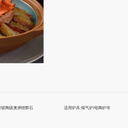
.2玻陶级澳洲锂辉石
适用炉具:煤气炉/电陶炉等