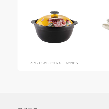
ZRC-1XWG532U7406C-22815