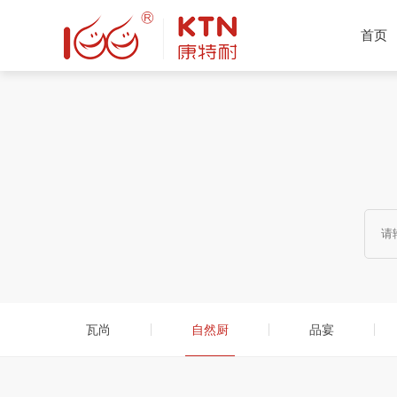
首页
产品推
瓦尚
自然厨
品宴