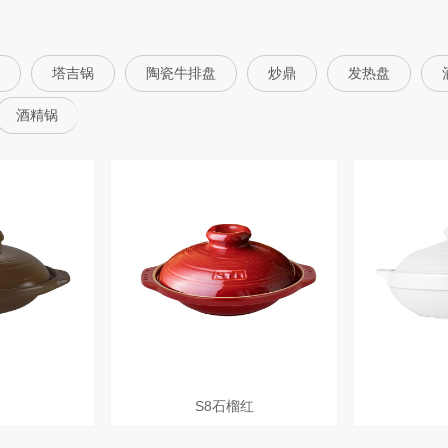
塔吉锅
陶瓷牛排盘
炒鼎
发热盘
酒精锅
S8石榴红