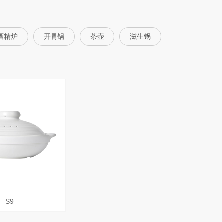
酒精炉
开胃锅
茶壶
滋生锅
S9