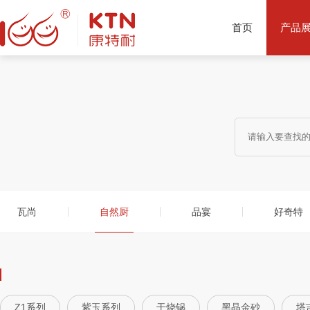
首页
产品
产品推荐
瓦尚
自然厨
品宴
好奇特
Z1系列
紫玉系列
干烧锅
黑晶金砂
塔